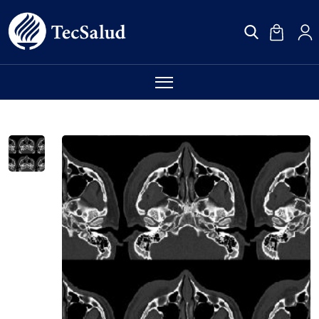
Más Categorías
Checkups
Maternidad
Radiología
Laboratorio
Vacunas