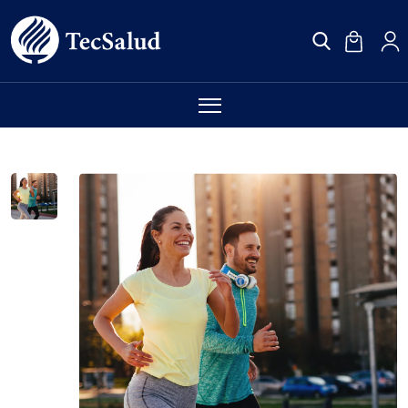
Más Categorías
Checkups
Maternidad
Radiología
Laboratorio
Vacunas